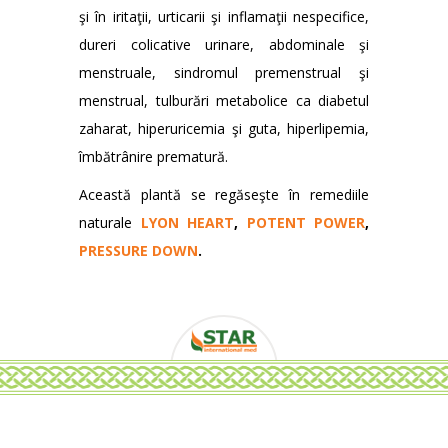
şi în iritaţii, urticarii şi inflamaţii nespecifice,
dureri colicative urinare, abdominale şi
menstruale, sindromul premenstrual şi
menstrual, tulburări metabolice ca diabetul
zaharat, hiperuricemia şi guta, hiperlipemia,
îmbătrânire prematură.
Această plantă se regăseşte în remediile
naturale
LYON HEART
,
POTENT POWER
,
PRESSURE DOWN
.