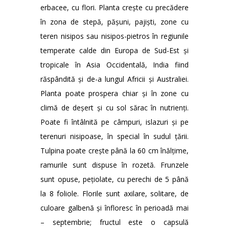
erbacee, cu flori. Planta crește cu precădere
în zona de stepă, pășuni, pajiști, zone cu
teren nisipos sau nisipos-pietros în regiunile
temperate calde din Europa de Sud-Est și
tropicale în Asia Occidentală, India fiind
răspândită și de-a lungul Africii și Australiei.
Planta poate prospera chiar și în zone cu
climă de deșert și cu sol sărac în nutrienți.
Poate fi întâlnită pe câmpuri, islazuri și pe
terenuri nisipoase, în special în sudul țării.
Tulpina poate crește până la 60 cm înălțime,
ramurile sunt dispuse în rozetă. Frunzele
sunt opuse, pețiolate, cu perechi de 5 până
la 8 foliole. Florile sunt axilare, solitare, de
culoare galbenă și înfloresc în perioadă mai
– septembrie; fructul este o capsulă