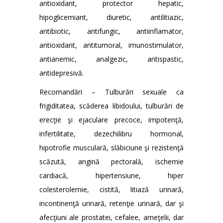
antioxidant, protector hepatic,
hipoglicemiant, diuretic, antilitiazic,
antibiotic, antifungic, antiinflamator,
antioxidant, antitumoral, imunostimulator,
antianemic, analgezic, antispastic,
antidepresivă.
Recomandări – Tulburări sexuale ca
frigiditatea, scăderea libidoului, tulburări de
erecţie şi ejaculare precoce, impotenţă,
infertilitate, dezechilibru hormonal,
hipotrofie musculară, slăbiciune şi rezistenţă
scăzută, angină pectorală, ischemie
cardiacă, hipertensiune, hiper
colesterolemie, cistită, litiază urinară,
incontinenţă urinară, retenţie urinară, dar şi
afecţiuni ale prostatei, cefalee, ameţelii, dar