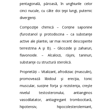
pentagonală, păroasã, în unghiurile celor
cinci nucule, cu câte doi țepi lungi, puternic
divergenți.
Compoziţie chimică – Conține saponine
(furostanol şi protodiscina – ca substanţe
active ale plantei, iar mai recent descoperite
terrestrina A şi B). – Glicozide şi zaharuri,
flavonoide. – Alcaloizi, răşini, taninuri,
substanţe cu structură sterolică.
Proprietăți – Vitalizant, afrodiziac (masculin),
promovează libidoul şi erecţia, tonic
muscular, susține forţa şi rezistenţa, creşte
nivelul testosteronului, antianginos
vasodilatator, antiagregant trombocitară,
hipotensiv, hipocolesterolemiant,