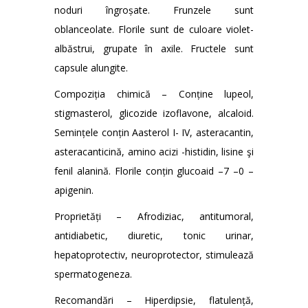
noduri îngroșate. Frunzele sunt
oblanceolate. Florile sunt de culoare violet-
albăstrui, grupate în axile. Fructele sunt
capsule alungite.
Compoziția chimică – Conține lupeol,
stigmasterol, glicozide izoflavone, alcaloid.
Semințele conțin Aasterol I- IV, asteracantin,
asteracanticină, amino acizi -histidin, lisine şi
fenil alanină. Florile conțin glucoaid –7 –0 –
apigenin.
Proprietăți – Afrodiziac, antitumoral,
antidiabetic, diuretic, tonic urinar,
hepatoprotectiv, neuroprotector, stimulează
spermatogeneza.
Recomandări – Hiperdipsie, flatulență,