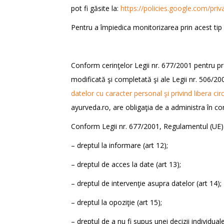
pot fi găsite la:
https://policies.google.com/priv
Pentru a împiedica monitorizarea prin acest tip 
Conform cerinţelor Legii nr. 677/2001 pentru pro
modificată şi completată şi ale Legii nr. 506/
datelor cu caracter personal şi privind libera c
ayurveda.ro, are obligaţia de a administra în con
Conform Legii nr. 677/2001, Regulamentul (UE) 
– dreptul la informare (art 12);
– dreptul de acces la date (art 13);
– dreptul de intervenţie asupra datelor (art 14);
– dreptul la opoziţie (art 15);
– dreptul de a nu fi supus unei decizii individuale