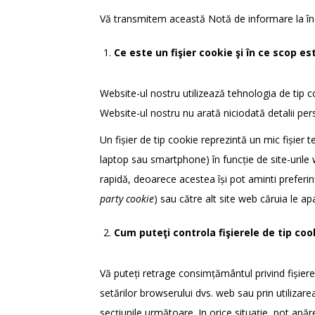
Vă transmitem această Notă de informare la înce
Ce este un fişier cookie şi în ce scop es
Website-ul nostru utilizează tehnologia de tip c
Website-ul nostru nu arată niciodată detalii pers
Un fișier de tip cookie reprezintă un mic fișier t
laptop sau smartphone) în funcție de site-urile w
rapidă, deoarece acestea își pot aminti preferinț
party
cookie
) sau către alt site web căruia le apa
Cum puteţi controla fişierele de tip coo
Vă puteți retrage consimțământul privind fișierel
setărilor browserului dvs. web sau prin utilizare
secţiunile următoare. In orice situaţie, pot apăr