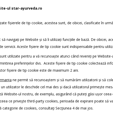
site-ul star-ayurveda.ro
izate fișierele de tip cookie, acestea sunt, de obicei, clasificate în ur
să navigați pe Website și să îi utilizați funcțiile de bază. De obicei, a
 servicii. Aceste fișiere de tip cookie sunt indispensabile pentru utili
sunt utilizate pentru a vă recunoaște atunci când reveniți pe Website-u
mintirea preferințelor dvs. Aceste fișiere de tip cookie colectează inf
stor fișiere de tip cookie este de maximum 2 ani.
formanța
ne permit să recunoaștem și să numărăm utilizatorii și să col
e un utilizator le deschide cel mai des și dacă utilizatorul primește m
ă Website-ul nostru, de exemplu, asigurând că puteți găsi ușor ceea c
ceea ce priveşte third-party cookies, perioada de expirare poate să va
stă categorie de cookies, consultaţi Secţiunea 4 de mai jos.