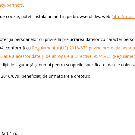
acy/partners
.
de cookie, puteți instala un add-in pe browserul dvs. web (
http://too
tecţia persoanelor cu privire la prelucrarea datelor cu caracter persona
2004, conformă cu
Regulamentul (UE) 2016/679 privind protecţia persoane
irculaţie a acestor date şi de abrogare a Directivei 95/46/CE (Regulamen
diţii de siguranţă şi numai pentru scopurile specificate, datele colecta
2016/679, beneficiaţi de următoarele drepturi:
 (art 17);