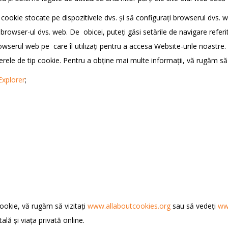
tip cookie stocate pe dispozitivele dvs. și să configurați browserul dvs. w
din browser-ul dvs. web. De obicei, puteți găsi setările de navigare referi
owserul web pe care îl utilizați pentru a accesa Website-urile noastre.
ierele de tip cookie. Pentru a obține mai multe informații, vă rugăm să 
Explorer
;
cookie, vă rugăm să vizitați
www.allaboutcookies.org
sau să vedeți
ww
lă și viața privată online.