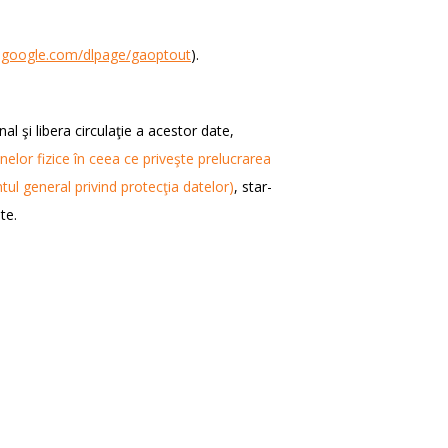
ls.google.com/dlpage/gaoptout
).
l şi libera circulaţie a acestor date,
lor fizice în ceea ce priveşte prelucrarea
tul general privind protecţia datelor)
, star-
te.