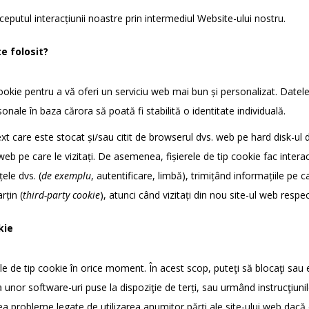
putul interacțiunii noastre prin intermediul Website-ului nostru.
te folosit?
ookie pentru a vă oferi un serviciu web mai bun și personalizat. Datele 
onale în baza cărora să poată fi stabilită o identitate individuală.
ext care este stocat și/sau citit de browserul dvs. web pe hard disk-ul dis
eb pe care le vizitați. De asemenea, fișierele de tip cookie fac intera
ele dvs. (
de exemplu
, autentificare, limbă), trimițând informațiile pe ca
rțin (
third-party cookie
), atunci când vizitați din nou site-ul web respect
kie
e de tip cookie în orice moment. În acest scop, puteţi să blocaţi sau el
a unor software-uri puse la dispoziţie de terți, sau urmând instrucţiuni
ea probleme legate de utilizarea anumitor părți ale site-ului web dacă d