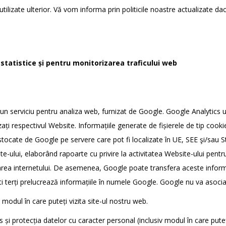
utilizate ulterior. Vă vom informa prin politicile noastre actualizate dac
i statistice și pentru monitorizarea traficului web
un serviciu pentru analiza web, furnizat de Google. Google Analytics ut
ți respectivul Website. Informațiile generate de fișierele de tip cookie 
i stocate de Google pe servere care pot fi localizate în UE, SEE şi/sau S
site-ului, elaborând rapoarte cu privire la activitatea Website-ului pentru
lizarea internetului. De asemenea, Google poate transfera aceste informa
ști terți prelucrează informațiile în numele Google. Google nu va asoci
modul în care puteți vizita site-ul nostru web.
cs și protecția datelor cu caracter personal (inclusiv modul în care pute