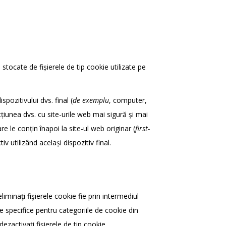
stocate de fișierele de tip cookie utilizate pe
pozitivului dvs. final (
de exemplu
, computer,
cțiunea dvs. cu site-urile web mai sigură și mai
re le conțin înapoi la site-ul web originar (
first-
iv utilizând același dispozitiv final.
iminaţi fişierele cookie fie prin intermediul
le specifice pentru categoriile de cookie din
ezactivaţi fişierele de tip cookie.