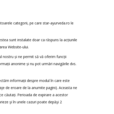
mătoarele categorii, pe care star-ayurveda.ro le
cestea sunt instalate doar ca răspuns la acțiunile
zarea Website-ului.
l nostru și ne permit să vă oferim funcții
ormații anonime și nu pot urmări navigările dvs.
ectăm informații despre modul în care este
esaje de eroare de la anumite pagini). Aceasta ne
e căutați. Perioada de expirare a acestor
rieze şi în unele cazuri poate depăşi 2