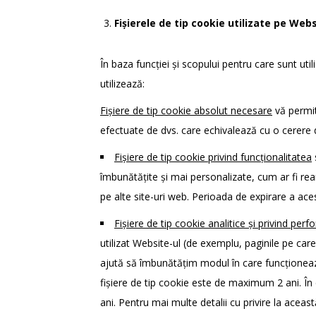
Fișierele de tip cookie utilizate pe Web
În baza funcției și scopului pentru care sunt util
utilizează:
Fișiere de tip cookie absolut necesare
vă permit 
efectuate de dvs. care echivalează cu o cerere de
Fișiere de tip cookie privind funcționalitatea
îmbunătățite și mai personalizate, cum ar fi rea
pe alte site-uri web. Perioada de expirare a ace
Fișiere de tip cookie analitice și privind per
utilizat Website-ul (de exemplu, paginile pe car
ajută să îmbunătățim modul în care funcționeaz
fișiere de tip cookie este de maximum 2 ani. În 
ani. Pentru mai multe detalii cu privire la acea