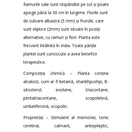
Ramurile sale sunt răspândite pe sol și poate
ajunge până la 30 cm în lungime. Florile sunt
de culoare albastră (5 mm) și frunzle, care
sunt eliptice (2mm) sunt situate în poziții
alternative, cu ramuri și flori. Planta este
frecvent întâlnită în India. Toate părțile
plantei sunt cunoscute a avea beneficii
terapeutice.
Compoziția chimică – Planta conține
alcaloizi, cum ar fi betaină, shankhpushpi, B-
sitosterol, evolvine, triacontane,
pentatriacontane, scopoletină,
umbeliferonă, scopolin.
Proprietăți – Stimulent al memoriei, tonic
cerebral, calmant, antiepileptic,