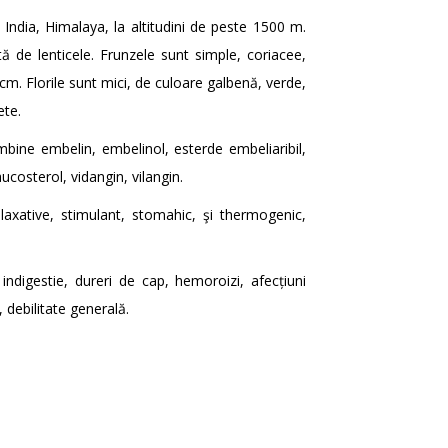
India, Himalaya, la altitudini de peste 1500 m.
tă de lenticele. Frunzele sunt simple, coriacee,
 cm. Florile sunt mici, de culoare galbenă, verde,
ete.
bine embelin, embelinol, esterde embeliaribil,
aucosterol, vidangin, vilangin.
, laxative, stimulant, stomahic, şi thermogenic,
, indigestie, dureri de cap, hemoroizi, afecțiuni
, debilitate generală.