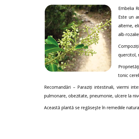
Embelia Ri
Este un ar
alterne, e
alb-rozali
Compoziția
quercitol, 
Proprietăţ
tonic cereb
Recomandări – Paraziți intestinali, viermi intes
pulmonare, obezitate, pneumonie, ulcere la nivelul
Această plantă se regăseşte în remediile natur