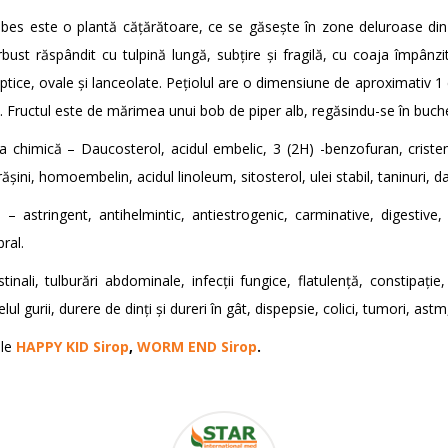
bes este o plantă cățărătoare, ce se găsește în zone deluroase din 
bust răspândit cu tulpină lungă, subțire și fragilă, cu coaja împânzi
liptice, ovale și lanceolate. Pețiolul are o dimensiune de aproximativ 1
e. Fructul este de mărimea unui bob de piper alb, regăsindu-se în buch
 chimică – Daucosterol, acidul embelic, 3 (2H) -benzofuran, cristem
rășini, homoembelin, acidul linoleum, sitosterol, ulei stabil, taninuri, d
i – astringent, antihelmintic, antiestrogenic, carminative, digestive
ral.
tinali, tulburări abdominale, infecții fungice, flatulență, constipație
 gurii, durere de dinți și dureri în gât, dispepsie, colici, tumori, astm
ale
HAPPY KID Sirop
,
WORM END Sirop
.