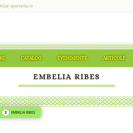
@star-ayurveda.ro
SE
CATALOG
EVENIMENTE
ARTICOLE
EMBELIA RIBES
EMBELIA RIBES