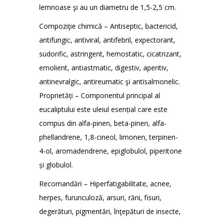
lemnoase şi au un diametru de 1,5-2,5 cm.
Compoziţie chimică – Antiseptic, bactericid,
antifungic, antiviral, antifebril, expectorant,
sudorific, astringent, hemostatic, cicatrizant,
emolient, antiastmatic, digestiv, aperitiv,
antinevralgic, antireumatic şi antisalmonelic.
Proprietăți – Componentul principal al
eucaliptului este uleiul esențial care este
compus din alfa-pinen, beta-pinen, alfa-
phellandrene, 1,8-cineol, limonen, terpinen-
4-ol, aromadendrene, epiglobulol, piperitone
și globulol.
Recomandări – Hiperfatigabilitate, acnee,
herpes, furunculoză, arsuri, răni, fisuri,
degerături, pigmentări, înţepături de insecte,