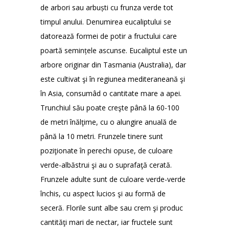
de arbori sau arbuști cu frunza verde tot
timpul anului. Denumirea eucaliptului se
datorează formei de potir a fructului care
poartă semințele ascunse. Eucaliptul este un
arbore originar din Tasmania (Australia), dar
este cultivat şi în regiunea mediteraneană şi
în Asia, consumâd o cantitate mare a apei.
Trunchiul său poate creşte până la 60-100
de metri înălţime, cu o alungire anuală de
până la 10 metri. Frunzele tinere sunt
poziţionate în perechi opuse, de culoare
verde-albăstrui şi au o suprafaţă cerată.
Frunzele adulte sunt de culoare verde-verde
închis, cu aspect lucios şi au formă de
seceră. Florile sunt albe sau crem şi produc
cantităţi mari de nectar, iar fructele sunt