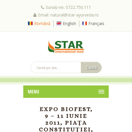
Sunați-ne: 0722.750.111
Email: natural@star-ayurveda.ro
Română
English
Français
MENU
EXPO BIOFEST,
9 – 11 IUNIE
2011, PIAŢA
CONSTITUŢIEI,