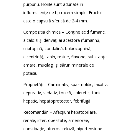
purpuriu. Florile sunt adunate în
inflorescenţe de tip racem simplu. Fructul
este o capsulă sferică de 2-4 mm.
Compoziția chimică – Conţine acid fumaric,
alcaloizi şi derivaţi ai acestora (fumarină,
criptopină, coridalină, bulbocapnină,
dicentrină), tanin, rezine, flavone, substanţe
amare, mucilagii şi săruri minerale de
potasiu.
Proprietăți – Carminativ, spasmolitic, laxativ,
depurativ, sedativ, tonică, coleretic, tonic
hepatic, hepatoprotector, febrifugă.
Recomandări – Afecțiuni hepatobiliare,
renale, icter, obezitate, amenoree,
constipație, atreroscreloză, hipertensiune