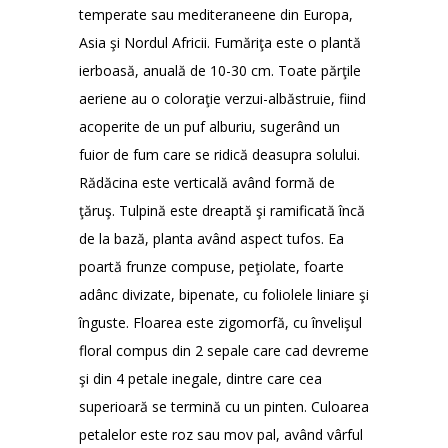
temperate sau mediteraneene din Europa,
Asia şi Nordul Africii. Fumăriţa este o plantă
ierboasă, anuală de 10-30 cm. Toate părţile
aeriene au o coloraţie verzui-albăstruie, fiind
acoperite de un puf alburiu, sugerând un
fuior de fum care se ridică deasupra solului.
Rădăcina este verticală având formă de
ţăruş. Tulpină este dreaptă şi ramificată încă
de la bază, planta având aspect tufos. Ea
poartă frunze compuse, peţiolate, foarte
adânc divizate, bipenate, cu foliolele liniare şi
înguste. Floarea este zigomorfă, cu învelişul
floral compus din 2 sepale care cad devreme
şi din 4 petale inegale, dintre care cea
superioară se termină cu un pinten. Culoarea
petalelor este roz sau mov pal, având vârful