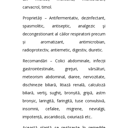
carvacrol, timol.
Proprietăți – Antifermentativ, dezinfectant,
spasmolitic, antiseptic, analgezic şi
decongestionant al căilor respiratorii precum
și aromatizant, antimicrobian,
radioprotectiv, antiemetic, digestiv, diuretic.
Recomandări – Colici abdominale, infecții
gastrointestinale, greţuri, vărsături,
meteorism abdominal, diaree, nervozitate,
dischinezie biliară, litiază renală, calculoză
biliară, vertij, sughiț, bronșită, gripă, astm
bronșic, laringită, faringită, tuse convulsivă,
insomnii, cefalee, migrene, nevralgii,
impotență, ascaridioză, oxiuriază etc..
Această plantă se regăseşte în remediile