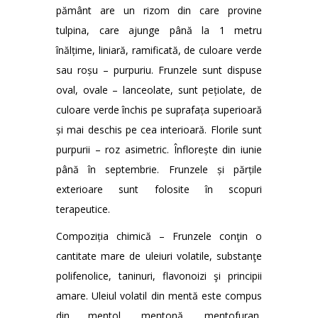
pământ are un rizom din care provine
tulpina, care ajunge până la 1 metru
înălțime, liniară, ramificată, de culoare verde
sau roșu – purpuriu. Frunzele sunt dispuse
oval, ovale – lanceolate, sunt pețiolate, de
culoare verde închis pe suprafața superioară
și mai deschis pe cea interioară. Florile sunt
purpurii – roz asimetric. Înflorește din iunie
până în septembrie. Frunzele și părțile
exterioare sunt folosite în scopuri
terapeutice.
Compoziția chimică – Frunzele conţin o
cantitate mare de uleiuri volatile, substanţe
polifenolice, taninuri, flavonoizi şi principii
amare. Uleiul volatil din mentă este compus
din mentol, mentonă, mentofuran,