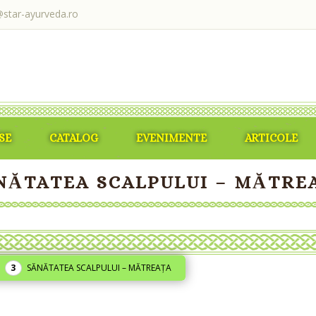
@star-ayurveda.ro
SE
CATALOG
EVENIMENTE
ARTICOLE
NĂTATEA SCALPULUI – MĂTRE
SĂNĂTATEA SCALPULUI – MĂTREAȚA