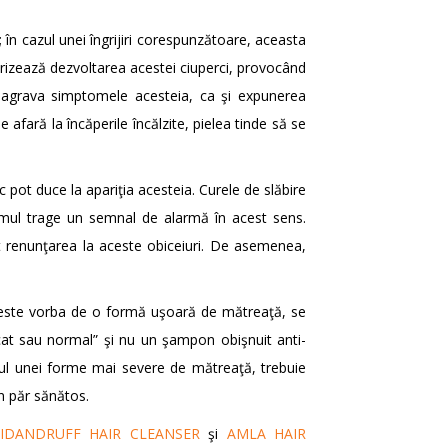
; în cazul unei îngrijiri corespunzătoare, aceasta
rizează dezvoltarea acestei ciuperci, provocând
 pot agrava simptomele acesteia, ca şi expunerea
afară la încăperile încălzite, pielea tinde să se
 pot duce la apariţia acesteia. Curele de slăbire
ismul trage un semnal de alarmă în acest sens.
rat renunţarea la aceste obiceiuri. De asemenea,
că este vorba de o formă uşoară de mătreaţă, se
cat sau normal” şi nu un şampon obişnuit anti-
cazul unei forme mai severe de mătreaţă, trebuie
n păr sănătos.
IDANDRUFF HAIR CLEANSER
şi
AMLA HAIR