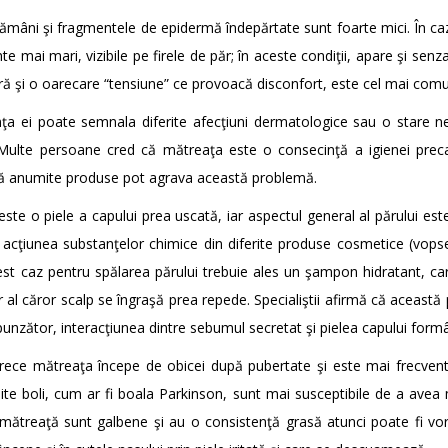
ămâni şi fragmentele de epidermă îndepărtate sunt foarte mici. În cazu
mai mari, vizibile pe firele de păr; în aceste condiţii, apare şi senz
ură şi o oarecare “tensiune” ce provoacă disconfort, este cel mai comu
a ei poate semnala diferite afecţiuni dermatologice sau o stare ner
. Multe persoane cred că mătreaţa este o consecinţă a igienei prec
să anumite produse pot agrava această problemă.
ste o piele a capului prea uscată, iar aspectul general al părului este
acţiunea substanţelor chimice din diferite produse cosmetice (vopse
acest caz pentru spălarea părului trebuie ales un şampon hidratant, 
lor al căror scalp se îngraşă prea repede. Specialiştii afirmă că aceas
spunzător, interacţiunea dintre sebumul secretat şi pielea capului for
rece mătreaţa începe de obicei după pubertate şi este mai frecvent î
te boli, cum ar fi boala Parkinson, sunt mai susceptibile de a ave
 mătreaţă sunt galbene şi au o consistenţă grasă atunci poate fi vor