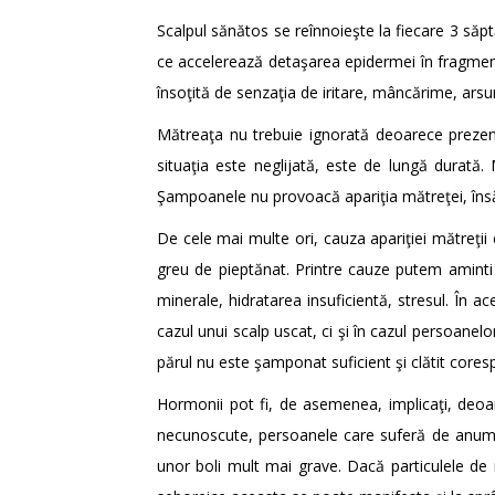
Scalpul sănătos se reînnoieşte la fiecare 3 săpt
ce accelerează detaşarea epidermei în fragmente 
însoţită de senzaţia de iritare, mâncărime, ars
Mătreaţa nu trebuie ignorată deoarece prezenţ
situaţia este neglijată, este de lungă durată
Şampoanele nu provoacă apariţia mătreţei, în
De cele mai multe ori, cauza apariţiei mătreţii e
greu de pieptănat. Printre cauze putem aminti 
minerale, hidratarea insuficientă, stresul. În 
cazul unui scalp uscat, ci şi în cazul persoane
părul nu este şamponat suficient şi clătit core
Hormonii pot fi, de asemenea, implicaţi, deoa
necunoscute, persoanele care suferă de anumi
unor boli mult mai grave. Dacă particulele de