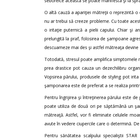
seboreice aceasta se poate manifesta şi la sprân
O altă cauză a apariţiei mătreţii o reprezintă o 
nu ar trebui să creeze probleme. Cu toate aces
o iritaţie puternică a pielii capului. Chiar şi
prelungită la praf, folosirea de şampoane agresi
descuameze mai des şi astfel mătreaţa devine o
Totodată, stresul poate amplifica simptomele măt
prea drastice pot cauza un dezechilibru organ
Vopsirea părului, produsele de styling pot irit
şamponarea este de preferat a se realiza printr-u
Pentru îngrijirea şi întreţinerea părului este
poate utiliza de două ori pe săptămână un şam
mătreaţă. Astfel, vor fi eliminate celulele moa
avute în vedere ciupercile care o determină. D
Pentru sănătatea scalpului specialiştii S