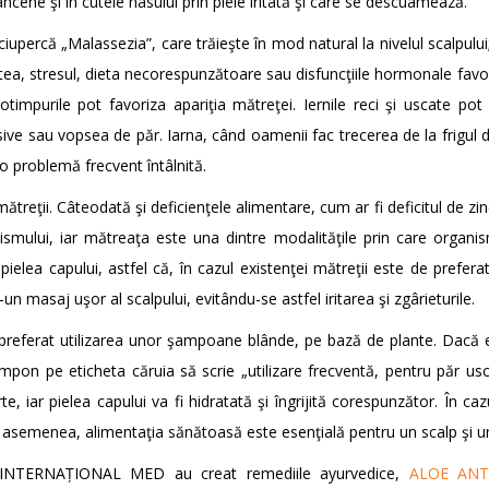
cene şi în cutele nasului prin piele iritată şi care se descuamează.
ciupercă „Malassezia”, care trăieşte în mod natural la nivelul scalpului
tea, stresul, dieta necorespunzătoare sau disfuncţiile hormonale favo
 anotimpurile pot favoriza apariţia mătreţei. Iernile reci şi uscate
ve sau vopsea de păr. Iarna, când oamenii fac trecerea de la frigul de 
 problemă frecvent întâlnită.
reţii. Câteodată şi deficienţele alimentare, cum ar fi deficitul de zinc
ismului, iar mătreaţa este una dintre modalităţile prin care organ
a pielea capului, astfel că, în cazul existenţei mătreţii este de prefe
n masaj uşor al scalpului, evitându-se astfel iritarea şi zgârieturile.
 de preferat utilizarea unor şampoane blânde, pe bază de plante. Da
pon pe eticheta căruia să scrie „utilizare frecventă, pentru păr us
rte, iar pielea capului va fi hidratată şi îngrijită corespunzător. În 
e asemenea, alimentaţia sănătoasă este esenţială pentru un scalp şi u
TAR INTERNAȚIONAL MED au creat remediile ayurvedice,
ALOE ANT