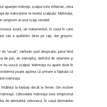
l apariţiei mătreţii, scalpul este inflamat, ceea
aţia de mâncărime la nivelul scalpului. Mătreaţa,
n simptom al unui scalp sensibil.
voasă acută, iar tratamentul, în cazul în care
are sau a spălărilor dese pe cap, dar greşesc.
 de “uscat”, vârfurile sunt despicate, părul fiind
a de par, de exemplu), deficitul de vitamine şi
care nu usucă scalpul. Mătreaţa nu apare doar în
tă problemă poate apărea că urmare a faptului că
mând mătreaţa.
ntâlnită la bărbaţi decât la femei. Din motive
a mătreaţă. Câteodată mătreaţa este simptomul
ba de dermatită seboreică. În cazul dermatitei