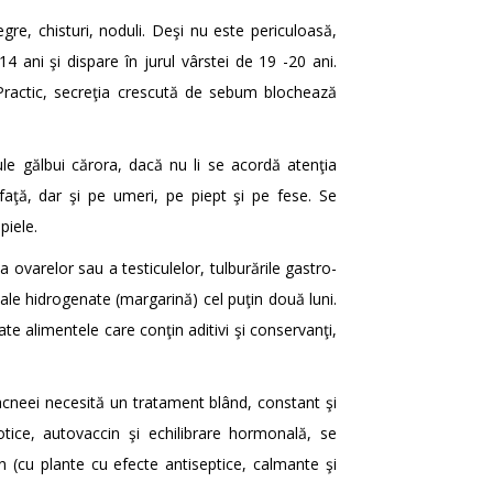
gre, chisturi, noduli. Deşi nu este periculoasă,
14 ani şi dispare în jurul vârstei de 19 -20 ani.
. Practic, secreţia crescută de sebum blochează
le gălbui cărora, dacă nu li se acordă atenţia
aţă, dar şi pe umeri, pe piept şi pe fese. Se
piele.
 ovarelor sau a testiculelor, tulburările gastro-
tale hidrogenate (margarină) cel puţin două luni.
te alimentele care conţin aditivi şi conservanţi,
acneei necesită un tratament blând, constant şi
tice, autovaccin şi echilibrare hormonală, se
n (cu plante cu efecte antiseptice, calmante şi