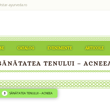
@star-ayurveda.ro
SE
CATALOG
EVENIMENTE
ARTICOLE
SĂNĂTATEA TENULUI – ACNEE
SĂNĂTATEA TENULUI – ACNEEA