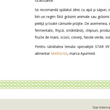
cicatrizante.
Se recomandă spălatul zilnic cu apă şi săpun, o
într-un regim fără grăsimi animale sau grăsimi
pieliţă şi toate cărnurile prăjite. De asemenea,
fermentate, frişcă, smântână), chipsuri, prod
fructe de mare, scoici, creveţi, fasole verde, soi
Pentru sănătatea tenului specialiştii STAR
alimentar
MARGUSA
, marca Ayurmed.
Star Intern