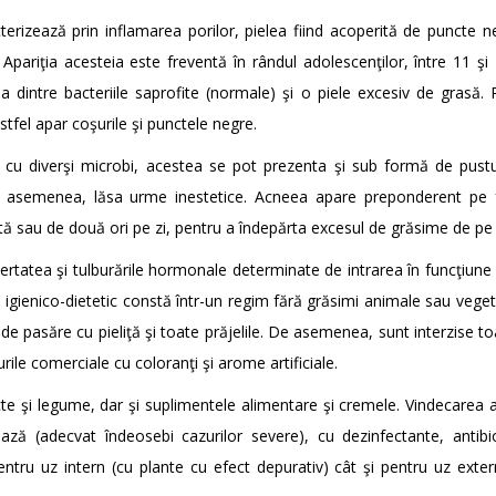
rizează prin inflamarea porilor, pielea fiind acoperită de puncte ne
Apariţia acesteia este freventă în rândul adolescenţilor, între 11 şi 
ea dintre bacteriile saprofite (normale) şi o piele excesiv de grasă
stfel apar coşurile şi punctele negre.
i cu diverşi microbi, acestea se pot prezenta şi sub formă de pustu
e asemenea, lăsa urme inestetice. Acneea apare preponderent pe f
tă sau de două ori pe zi, pentru a îndepărta excesul de grăsime de pe 
ertatea şi tulburările hormonale determinate de intrarea în funcţiune a
ul igienico-dietetic constă într-un regim fără grăsimi animale sau vege
e pasăre cu pieliţă şi toate prăjelile. De asemenea, sunt interzise toa
ile comerciale cu coloranţi şi arome artificiale.
e şi legume, dar şi suplimentele alimentare şi cremele. Vindecarea 
ză (adecvat îndeosebi cazurilor severe), cu dezinfectante, antibio
ntru uz intern (cu plante cu efect depurativ) cât şi pentru uz exter