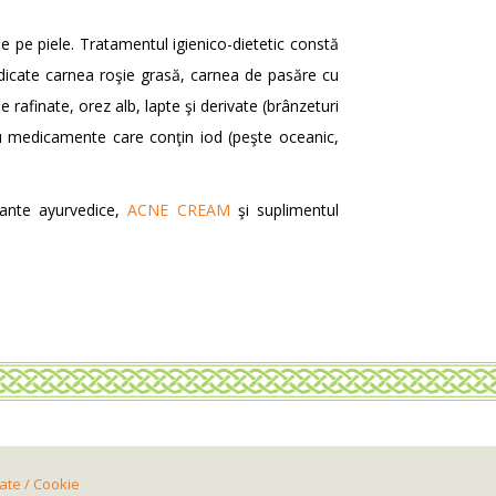
e pe piele. Tratamentul igienico-dietetic constă
ndicate carnea roşie grasă, carnea de pasăre cu
rafinate, orez alb, lapte şi derivate (brânzeturi
au medicamente care conţin iod (peşte oceanic,
lante ayurvedice,
ACNE CREAM
şi suplimentul
tate / Cookie