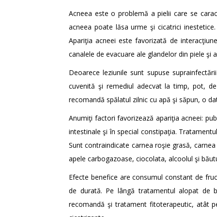
Acneea este o problemă a pielii care se caracte
acneea poate lăsa urme şi cicatrici inestetice. 
Apariţia acneei este favorizată de interacţiun
canalele de evacuare ale glandelor din piele şi a
Deoarece leziunile sunt supuse suprainfectări
cuvenită şi remediul adecvat la timp, pot, d
recomandă spălatul zilnic cu apă şi săpun, o da
Anumiţi factori favorizează apariţia acneei: pub
intestinale şi în special constipaţia. Tratament
Sunt contraindicate carnea roşie grasă, carnea d
apele carbogazoase, ciocolata, alcoolul şi băutur
Efecte benefice are consumul constant de fruct
de durată. Pe lângă tratamentul alopat de ba
recomandă şi tratament fitoterapeutic, atât pe