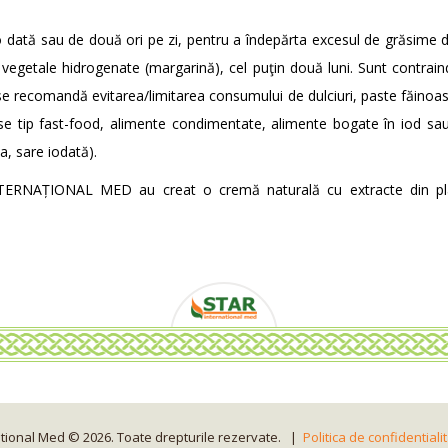
 dată sau de două ori pe zi, pentru a îndepărta excesul de grăsime d
 vegetale hidrogenate (margarină), cel puţin două luni. Sunt contrai
 se recomandă evitarea/limitarea consumului de dulciuri, paste făinoase 
use tip fast-food, alimente condimentate, alimente bogate în iod s
a, sare iodată).
 INTERNAȚIONAL MED au creat o cremă naturală cu extracte din p
ational Med © 2026. Toate drepturile rezervate. |
Politica de confidentiali