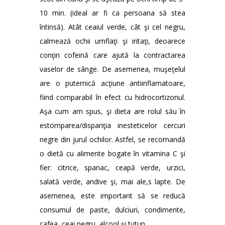
10 min. (ideal ar fi ca persoana să stea
întinsă). Atât ceaiul verde, cât şi cel negru,
calmează ochii umflaţi şi iritaţi, deoarece
conţin cofeină care ajută la contractarea
vaselor de sânge. De asemenea, muşeţelul
are o puternică acţiune antiinflamatoare,
fiind comparabil în efect cu hidrocortizonul.
Aşa cum am spus, şi dieta are rolul său în
estomparea/dispariţia inesteticelor cercuri
negre din jurul ochilor. Astfel, se recomandă
o dietă cu alimente bogate în vitamina C şi
fier: citrice, spanac, ceapă verde, urzici,
salată verde, andive şi, mai ale,s lapte. De
asemenea, este important să se reducă
consumul de paste, dulciuri, condimente,
cafea, ceai negru, alcool şi tutun.