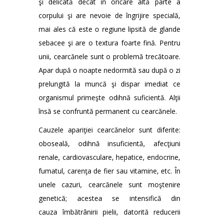
şi delicată decât în oricare altă parte a
corpului şi are nevoie de îngrijire specială,
mai ales că este o regiune lipsită de glande
sebacee şi are o textura foarte fină. Pentru
unii, cearcănele sunt o problemă trecătoare.
Apar după o noapte nedormită sau după o zi
prelungită la muncă şi dispar imediat ce
organismul primeşte odihnă suficientă. Alţii
însă se confruntă permanent cu cearcănele.
Cauzele apariţiei cearcănelor sunt diferite:
oboseală, odihnă insuficientă, afecţiuni
renale, cardiovasculare, hepatice, endocrine,
fumatul, carenţa de fier sau vitamine, etc. În
unele cazuri, cearcănele sunt moştenire
genetică; acestea se intensifică din
cauza îmbătrânirii pielii, datorită reducerii