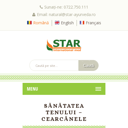
Sunați-ne: 0722.750.111
Email: natural@star-ayurveda.ro
Română
English
Français
MENU
SĂNĂTATEA
TENULUI –
CEARCĂNELE