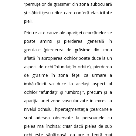
“pernuţelor de grăsime” din zona suboculară
şi slăbirii ţesuturilor care conferă elasticitate
pielii.
Printre alte cauze ale apariţiei cearcănelor se
poate aminti şi pierderea generală în
greutate (pierderea de grăsime din zona
aflată în apropierea ochilor poate duce la un
aspect de ochi înfundaţi în orbite), pierderea
de grăsime în zona feţei ca urmare a
îmbătrânirii va duce la acelaşi aspect al
ochilor “afundaţi” şi “umbroşi”, precum şi la
apariţia unei zone vascularizate în exces la
nivelul ochiului, hiperpigmentaţia (cearcănele
sunt adesea observate la persoanele cu
pielea mai închisă; chiar dacă pielea de sub
ochi este sănătoasă, ea are o tentă mai