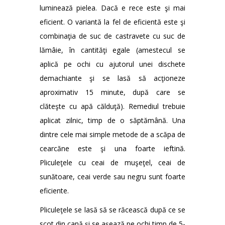
luminează pielea. Dacă e rece este şi mai
eficient. O variantă la fel de eficientă este şi
combinaţia de suc de castravete cu suc de
lămâie, în cantităţi egale (amestecul se
aplică pe ochi cu ajutorul unei dischete
demachiante şi se lasă să acţioneze
aproximativ 15 minute, după care se
clăteşte cu apă călduţă). Remediul trebuie
aplicat zilnic, timp de o săptămână. Una
dintre cele mai simple metode de a scăpa de
cearcăne este şi una foarte ieftină.
Pliculeţele cu ceai de muşeţel, ceai de
sunătoare, ceai verde sau negru sunt foarte
eficiente.
Pliculeţele se lasă să se răcească după ce se
scot din cană şi se aşează pe ochi timp de 5-