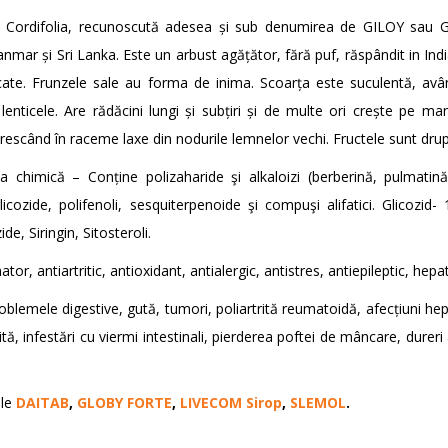
 Cordifolia, recunoscută adesea și sub denumirea de GILOY sau G
anmar și Sri Lanka. Este un arbust agățător, fără puf, răspândit in Ind
cate. Frunzele sale au forma de inima. Scoarța este suculentă, având
lenticele. Are rădăcini lungi și subțiri și de multe ori crește pe m
rescând în raceme laxe din nodurile lemnelor vechi. Fructele sunt drupe
a chimică – Conține polizaharide şi alkaloizi (berberină, pulmatină,
glicozide, polifenoli, sesquiterpenoide şi compuşi alifatici. Glicozi
de, Siringin, Sitosteroli.
mator, antiartritic, antioxidant, antialergic, antistres, antiepileptic, 
lemele digestive, gută, tumori, poliartrită reumatoidă, afecțiuni hep
lită, infestări cu viermi intestinali, pierderea poftei de mâncare, du
ale
DAITAB
,
GLOBY FORTE
,
LIVECOM Sirop
,
SLEMOL
.