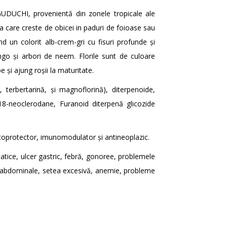
UDUCHI, provenientă din zonele tropicale ale
ia care creste de obicei in paduri de foioase sau
 un colorit alb-crem-gri cu fisuri profunde și
ango și arbori de neem. Florile sunt de culoare
 și ajung roșii la maturitate.
 terbertarină, și magnoflorină), diterpenoide,
d- 18-neoclerodane, Furanoid diterpenă glicozide
hepatoprotector, imunomodulator și antineoplazic.
atice, ulcer gastric, febră, gonoree, problemele
reri abdominale, setea excesivă, anemie, probleme