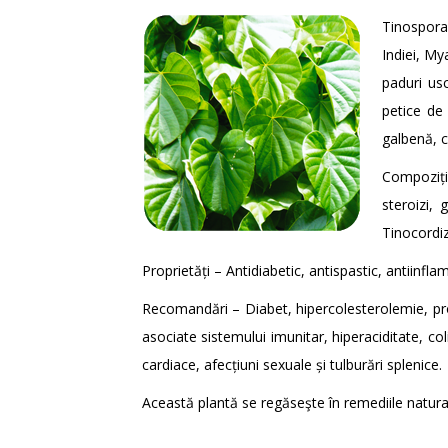
Tinospora
Indiei, My
paduri us
petice de 
galbenă, c
Compoziți
steroizi, 
Tinocordizi
Proprietăți – Antidiabetic, antispastic, antiinfla
Recomandări – Diabet, hipercolesterolemie, prob
asociate sistemului imunitar, hiperaciditate, co
cardiace, afecțiuni sexuale și tulburări splenice.
Această plantă se regăseşte în remediile natur